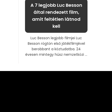
A 7 legjobb Luc Besson
által rendezett film,
amit feltétlen látnod
kell
Luc Besson legjobb filmjei Luc
Besson rögtön első játékfilmjével
berobbant a köztudatba. 24
évesen mintegy húsz nemzetközi ...