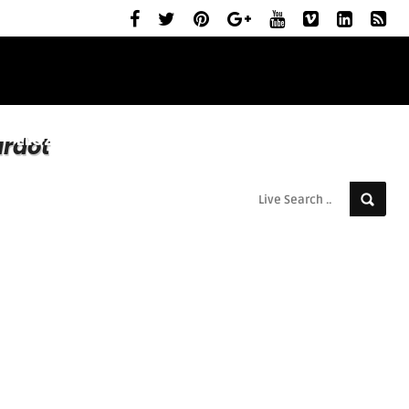
ELŐZETESEK
MOZIBEMUTATÓK
RÓLUNK
ardot