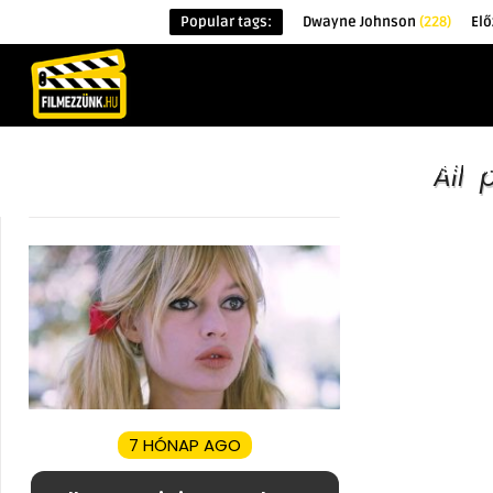
Popular tags:
Dwayne Johnson
(228)
Elő
KEZDŐOLDAL
HÍREK
ÉRDEKESSÉG
All 
7 HÓNAP AGO