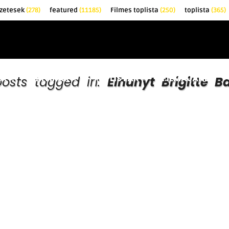
zetesek
(278)
featured
(11185)
Filmes toplista
(250)
toplista
(365)
EK
KRITIKÁK
TOPLISTÁK
FILMAJÁNLÓ
posts tagged in:
Elhunyt Brigitte B