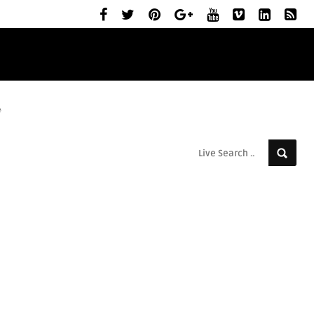
ELŐZETESEK
MOZIBEMUTATÓK
RÓLUNK