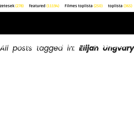
zetesek
(278)
featured
(11194)
Filmes toplista
(250)
toplista
(365)
EK
KRITIKÁK
TOPLISTÁK
FILMAJÁNLÓ
All posts tagged in:
Elijah Ungvary