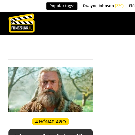
Popular tags:
Dwayne Johnson
(229)
Elő
KEZDŐOLDAL
HÍREK
ÉRDEKESSÉG
4 HÓNAP AGO