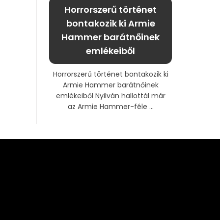
Horrorszerű történet
bontakozik ki Armie
Hammer barátnőinek
emlékeiből
Horrorszerű történet bontakozik ki
Armie Hammer barátnőinek
emlékeiből Nyilván hallottál már
az Armie Hammer-féle ...