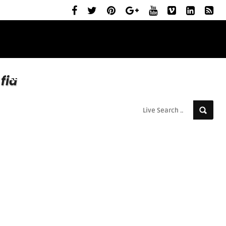
ELŐZETESEK
MOZIBEMUTATÓK
RÓLUNK
fia