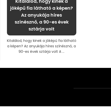
Kitalálod, hogy kinek a
jóképű fia látható a képen?
Az anyukája híres
színésznő, a 90-es évek
sztárja volt
Kitalálod, hogy kinek a jóképű fia látható
a képen? Az anyukája híres színésznő, a
90-es évek sztárja volt A ...