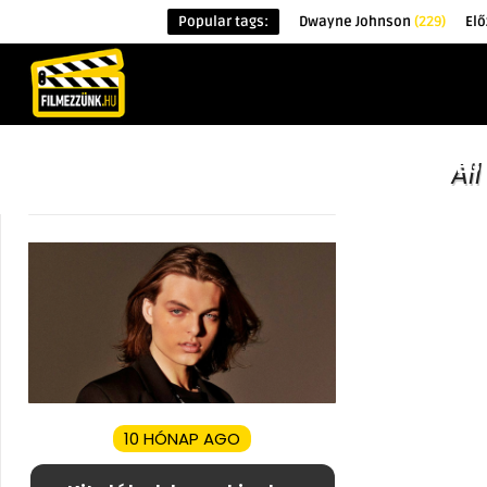
Popular tags:
Dwayne Johnson
(229)
Elő
KEZDŐOLDAL
HÍREK
ÉRDEKESSÉG
Al
10 HÓNAP AGO