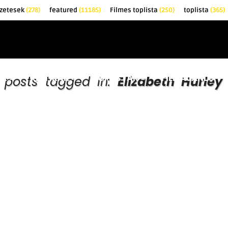
zetesek
(278)
featured
(11185)
Filmes toplista
(250)
toplista
(365)
EK
KRITIKÁK
TOPLISTÁK
FILMAJÁNLÓ
l posts tagged in:
Elizabeth Hurley 