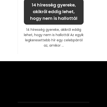
14 híresség gyereke,
akikről eddig lehet,
hogy nem is hallottál
14 híresség gyereke, akikről eddig
lehet, hogy nem is hallottál Az egyik
legkeresettebb hír egy celebpárról
az, amikor ...