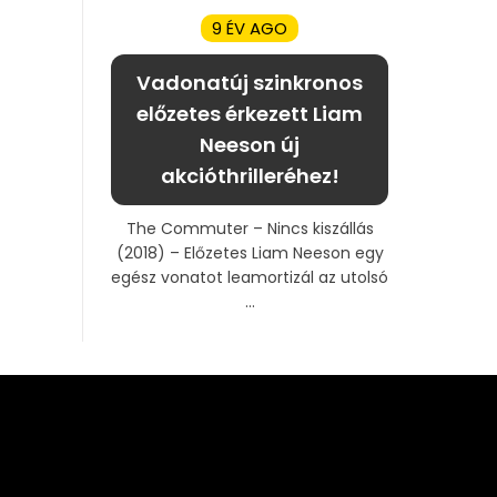
9 ÉV AGO
Vadonatúj szinkronos
előzetes érkezett Liam
Neeson új
akcióthrilleréhez!
The Commuter – Nincs kiszállás
(2018) – Előzetes Liam Neeson egy
egész vonatot leamortizál az utolsó
...