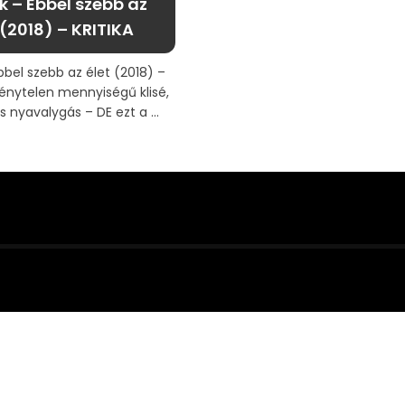
k – Ebbel szebb az
 (2018) – KRITIKA
bbel szebb az élet (2018) –
énytelen mennyiségű klisé,
 nyavalygás – DE ezt a ...