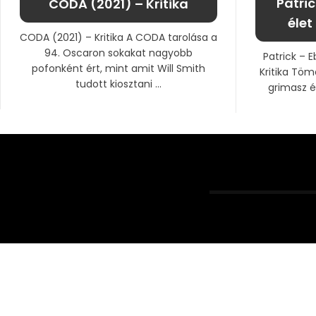
Patric
CODA (2021) – Kritika
élet
CODA (2021) – Kritika A CODA tarolása a
94. Oscaron sokakat nagyobb
Patrick – E
pofonként ért, mint amit Will Smith
Kritika Töm
tudott kiosztani ...
grimasz és