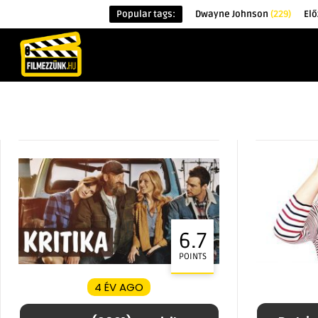
Popular tags:
Dwayne Johnson
(229)
Elő
KEZDŐOLDAL
HÍREK
ÉRDEKESSÉG
6.7
POINTS
4 ÉV AGO