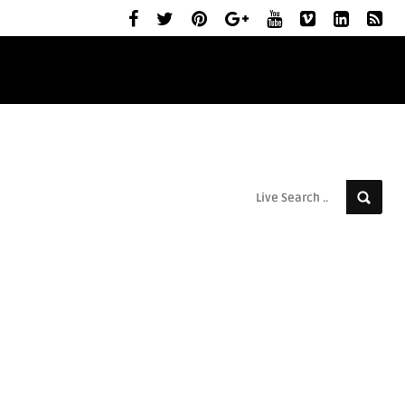
ELŐZETESEK
MOZIBEMUTATÓK
RÓLUNK