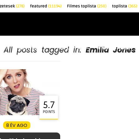
zetesek
(278)
featured
(11194)
Filmes toplista
(250)
toplista
(365)
EK
KRITIKÁK
TOPLISTÁK
FILMAJÁNLÓ
All posts tagged in:
Emilia Jones
5.7
POINTS
8 ÉV AGO