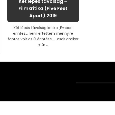
Két lépés távolság –
Filmkritika (Five Feet
Apart) 2019
Két lépés távolság kritika „Emberi
érintés… nem értettem mennyire
fontos volt az Ő érintése , …csak amikor
már ...