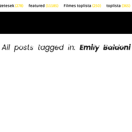
zetesek
(278)
featured
(11185)
Filmes toplista
(250)
toplista
(365)
EK
KRITIKÁK
TOPLISTÁK
FILMAJÁNLÓ
All posts tagged in:
Emily Baldoni