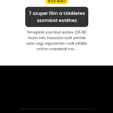
8 ÉV AGO
7 szuper film a tökéletes
szombat estéhez
Filmajánló szombat estére (05.19)
Húzós hét, hosszúra nyúlt péntek
este vagy egyszerűen csak inkább
otthon maradnál ma ...