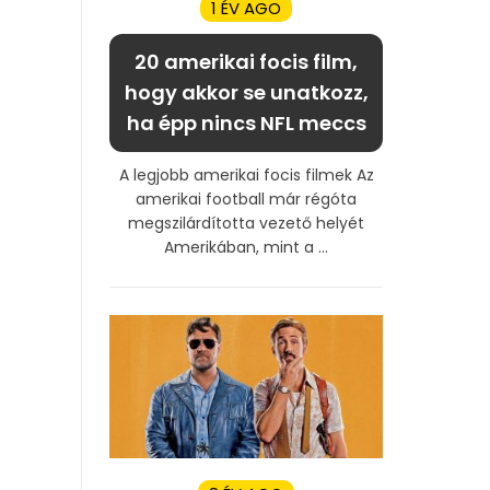
1 ÉV AGO
20 amerikai focis film,
hogy akkor se unatkozz,
ha épp nincs NFL meccs
A legjobb amerikai focis filmek Az
amerikai football már régóta
megszilárdította vezető helyét
Amerikában, mint a ...