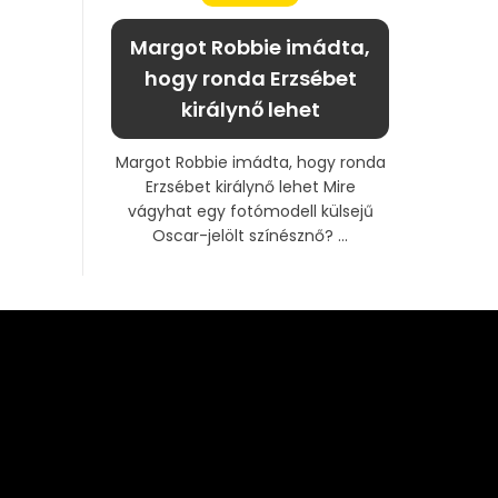
Margot Robbie imádta,
hogy ronda Erzsébet
királynő lehet
Margot Robbie imádta, hogy ronda
Erzsébet királynő lehet Mire
vágyhat egy fotómodell külsejű
Oscar-jelölt színésznő? ...