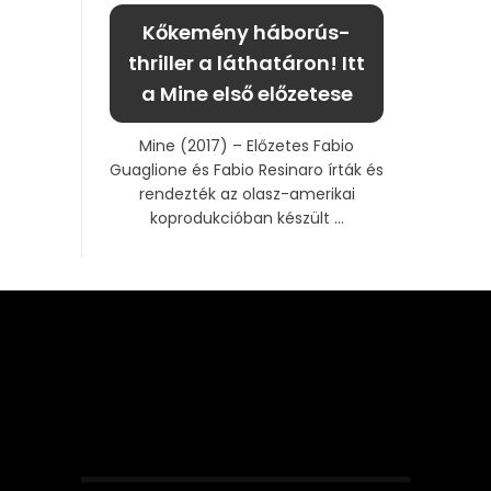
Kőkemény háborús-
thriller a láthatáron! Itt
a Mine első előzetese
Mine (2017) – Előzetes Fabio
Guaglione és Fabio Resinaro írták és
rendezték az olasz-amerikai
koprodukcióban készült ...