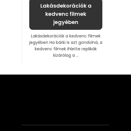
Lakásdekorációk a
kedvenc filmek
jegyében
Lakásdekorációk a kedvenc filmek
jegyében Ha bárki is azt gondolná, a
kedvenc filmek ihlette replikák
kizárólag a ...