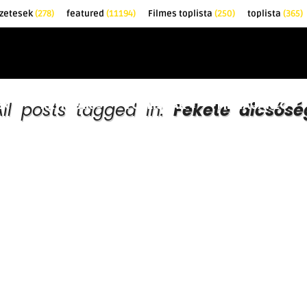
zetesek
(278)
featured
(11194)
Filmes toplista
(250)
toplista
(365)
EK
KRITIKÁK
TOPLISTÁK
FILMAJÁNLÓ
All posts tagged in:
Fekete dicsősé