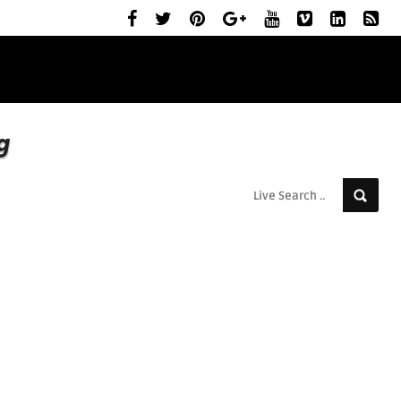
ELŐZETESEK
MOZIBEMUTATÓK
RÓLUNK
g