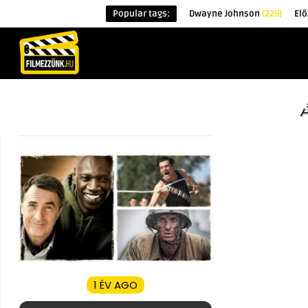
Popular tags:
Dwayne Johnson
(229)
Elő
KEZDŐOLDAL
HÍREK
ÉRDEKESSÉG
1 ÉV AGO