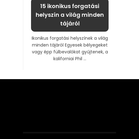
15 ikonikus forgatási
helyszín a világ minden
tájáról
Ikonikus forgatási helyszínek a világ
minden tájáról Egyesek bélyegeket
vagy épp fülbevalókat gyűjtenek, a
kaliforniai Phil ...