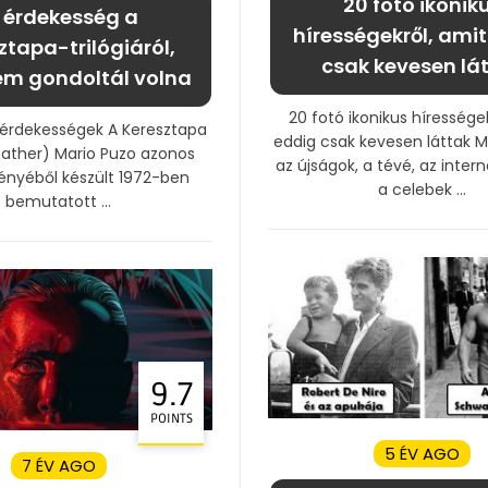
20 fotó ikonik
 érdekesség a
hírességekről, ami
ztapa-trilógiáról,
csak kevesen lá
em gondoltál volna
20 fotó ikonikus híressége
 érdekességek A Keresztapa
eddig csak kevesen láttak
ather) Mario Puzo azonos
az újságok, a tévé, az inter
ényéből készült 1972-ben
a celebek ...
bemutatott ...
9.7
POINTS
5 ÉV AGO
7 ÉV AGO