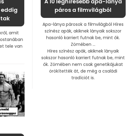
us
A 10 leghíresebb apa-lánya
t eddig
páros a filmvilágból
ttak
Apa-lánya párosok a filmvilágból Híres
színész apák, akiknek lányaik sokszor
kről, amit
hasonló karriert futnak be, mint ők.
 Mostanában
Zömében ...
net tele van
Híres színész apák, akiknek lányaik
sokszor hasonló karriert futnak be, mint
ők. Zömében nem csak genetikájukat
örökítették át, de még a családi
tradíciót is.