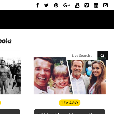
ELŐZETESEK
MOZIBEMUTATÓK
RÓLUNK
pola
1 ÉV AGO