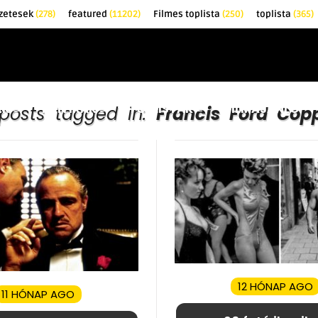
zetesek
(278)
featured
(11202)
Filmes toplista
(250)
toplista
(365)
EK
KRITIKÁK
TOPLISTÁK
FILMAJÁNLÓ
 posts tagged in:
Francis Ford Cop
12 HÓNAP AGO
11 HÓNAP AGO