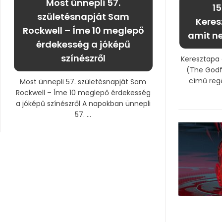
Most ünnepli 57.
15
születésnapját Sam
Keres
Rockwell – Íme 10 meglepő
amit n
érdekesség a jóképű
színészről
Keresztapa
(The Godf
című reg
Most ünnepli 57. születésnapját Sam
Rockwell – Íme 10 meglepő érdekesség
a jóképű színészről A napokban ünnepli
57. ...