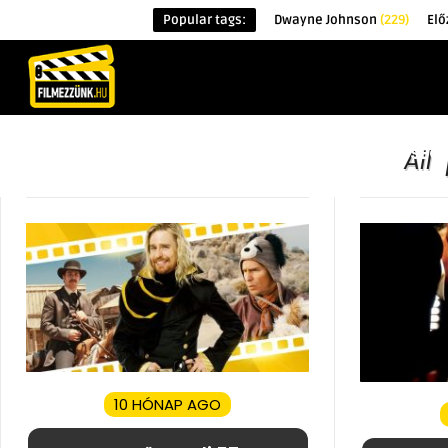
Popular tags:
Dwayne Johnson
(229)
Elő
KEZDŐOLDAL
HÍREK
ÉRDEKESSÉG
All
10 HÓNAP AGO