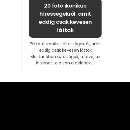
20 fotó ikonikus
hírességekről, amit
eddig csak kevesen
láttak
20 fotó ikonikus hírességekről, amit
eddig csak kevesen láttak
Mostanában az újságok, a tévé, az
internet tele van a celebek ...