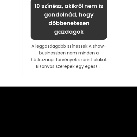
10 színész, akikről nem is
gondolnád, hogy
döbbenetesen
gazdagok
A leggazdagabb színészek A show-
businessben nem minden a
hétköznapi törvények szerint alakul.
Bizonyos szerepek egy egész ...