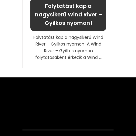
Folytatást kap a
nagysikerű Wind River –
Gyilkos nyomon!
Folytatást kap a nagysikerű Wind
River – Gyilkos nyomon! A Wind
River – Gyilkos nyomon
folytatásaként érkezik a Wind ...