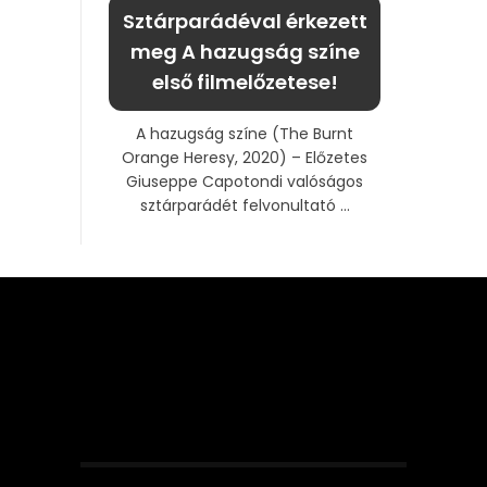
Sztárparádéval érkezett
meg A hazugság színe
első filmelőzetese!
A hazugság színe (The Burnt
Orange Heresy, 2020) – Előzetes
Giuseppe Capotondi valóságos
sztárparádét felvonultató ...