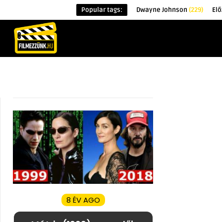
Popular tags:
Dwayne Johnson
(229)
Elő
KEZDŐOLDAL
HÍREK
ÉRDEKESSÉG
8 ÉV AGO