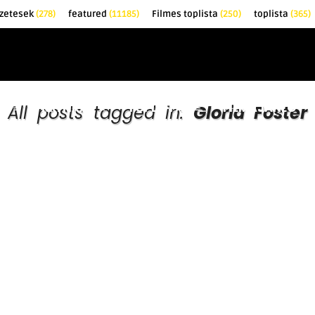
zetesek
(278)
featured
(11185)
Filmes toplista
(250)
toplista
(365)
EK
KRITIKÁK
TOPLISTÁK
FILMAJÁNLÓ
All posts tagged in:
Gloria Foster