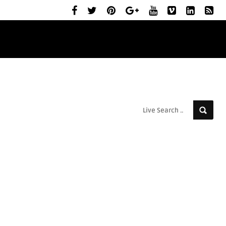
ELŐZETESEK
MOZIBEMUTATÓK
RÓLUNK