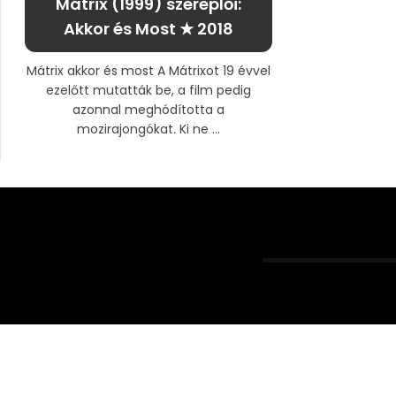
Mátrix (1999) szereplői:
Akkor és Most ★ 2018
Mátrix akkor és most A Mátrixot 19 évvel
ezelőtt mutatták be, a film pedig
azonnal meghódította a
mozirajongókat. Ki ne ...