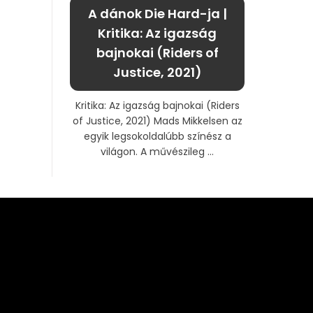
A dánok Die Hard-ja |
Kritika: Az igazság
bajnokai (Riders of
Justice, 2021)
Kritika: Az igazság bajnokai (Riders
of Justice, 2021) Mads Mikkelsen az
egyik legsokoldalúbb színész a
világon. A művészileg ...