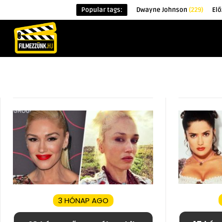
Popular tags:
Dwayne Johnson
(229)
Elő
KEZDŐOLDAL
HÍREK
ÉRDEKESSÉG
3 HÓNAP AGO