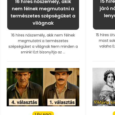
15 hír
16 híres nőszemély, akik
járó n
nem félnek megmutatni a
leny
természetes szépségüket a
világnak
15 híres öt
16 híres nőszemély, akik nem félnek
most sok
megmutatni a természetes
valaha Ez
szépségüket a világnak Nem minden a
smink! Ezt bizonyítja az ...
1 ÉV AGO