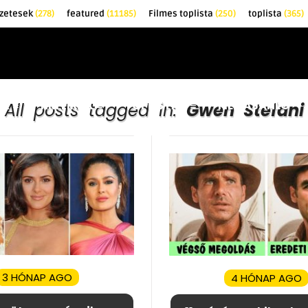
zetesek
(278)
featured
(11185)
Filmes toplista
(250)
toplista
(365)
EK
KRITIKÁK
TOPLISTÁK
FILMAJÁNLÓ
All posts tagged in:
Gwen Stefani
3 HÓNAP AGO
4 HÓNAP AGO