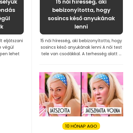
esélyük
15 női híresség, aki
gendás
bebizonyította, hogy
égül
sosincs késő anyukának
ák
lenni
lt eljátszani
15 női híresség, aki bebizonyította, hogy
e végül
sosincs késő anyukának lenni A női test
pen lehet
tele van csodákkal. A terhesség alatt ...
10 HÓNAP AGO