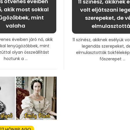
es ötvenes éveiben
11 színész, akiknek 
ő, akik most sokkal
volt eljátszani le
űgözőbbek, mint
szerepeket, de v
valaha
elmulasztott
venes éveiben járó nő, akik
11 színész, akiknek esélyük vo
kal lenyűgözőbbek, mint
legendás szerepeket, d
úttal olyan összeállítást
elmulasztották Sokfélekép
hoztunk a ...
főszerepet ...
12 HÓNAP AGO