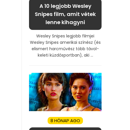
A 10 legjobb Wesley
Snipes film, amit vétek
lenne kihagyni
Wesley Snipes legjobb filmjei
Wesley Snipes amerikai színész (és
elismert harcművész több távol-
keleti küzdősportban), aki ...
8 HÓNAP AGO