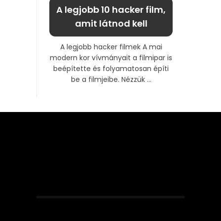
A legjobb 10 hacker film,
amit látnod kell
A legjobb hacker filmek A mai
modern kor vívmányait a filmipar is
beépítette és folyamatosan építi
be a filmjeibe. Nézzük ...