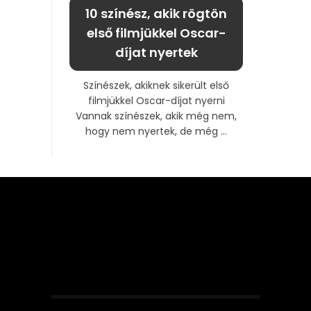
10 színész, akik rögtön
első filmjükkel Oscar-
díjat nyertek
Színészek, akiknek sikerült első
filmjükkel Oscar-díjat nyerni
Vannak színészek, akik még nem,
hogy nem nyertek, de még ...