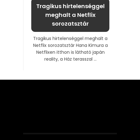
Tragikus hirtelenséggel
meghalt a Netflix
sorozatsztár
Tragikus hirtelenséggel meghalt a
Netflix sorozatsztár Hana Kimura a
Netflixen itthon is látható japán
reality, a Ház terasszal ...