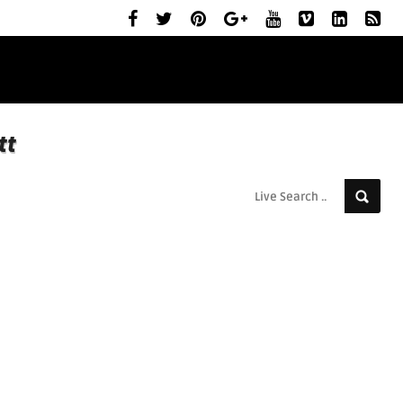
ELŐZETESEK
MOZIBEMUTATÓK
RÓLUNK
tt