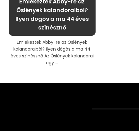
Emlékeztek Abby-re az
Őslények kalandoraiból?
Ilyen dögös a ma 44 éves
színésznő
Emlékeztek Abby-re az Őslények
kalandoraiból? Ilyen dögös a ma 44
éves színésznő Az Őslények kalandorai
egy ...