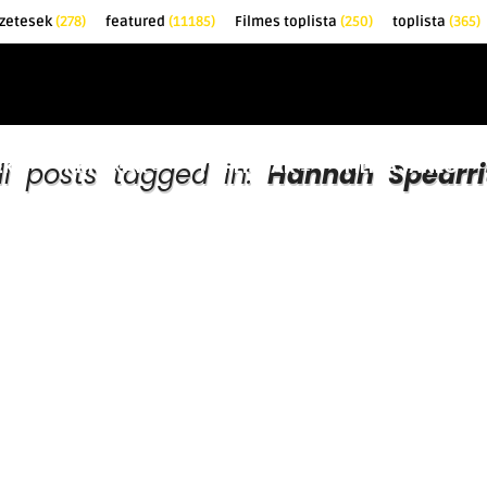
zetesek
(278)
featured
(11185)
Filmes toplista
(250)
toplista
(365)
EK
KRITIKÁK
TOPLISTÁK
FILMAJÁNLÓ
ll posts tagged in:
Hannah Spearri