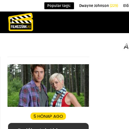
Popular tags:
Dwayne Johnson
(229)
Elő
KEZDŐOLDAL
HÍREK
ÉRDEKESSÉG
A
5 HÓNAP AGO