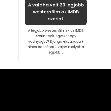
A valaha volt 20 legjobb
westernfilm az IMDB
szerint
A legjobb westernfilmek az IMDB
szerint Volt egyszer egy
vadnyugat? Django elszabadul?
Nincs bocsánat? Vajon melyek a
legjobb ...