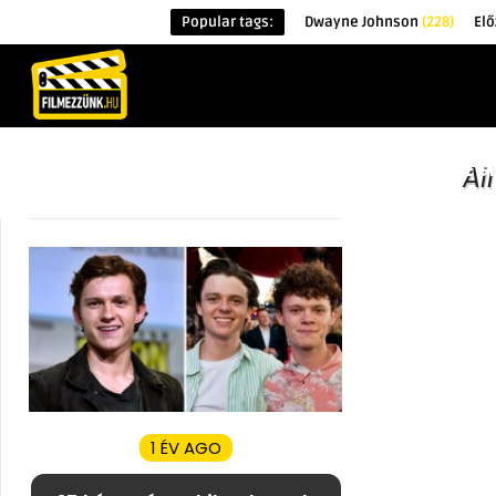
Popular tags:
Dwayne Johnson
(228)
El
KEZDŐOLDAL
HÍREK
ÉRDEKESSÉG
Al
1 ÉV AGO