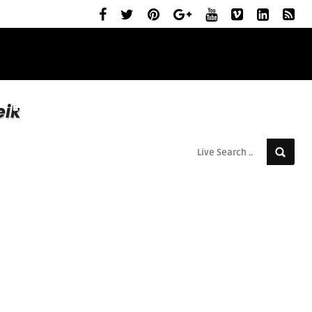
ELŐZETESEK
MOZIBEMUTATÓK
RÓLUNK
eik