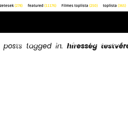
őzetesek
(278)
featured
(11176)
Filmes toplista
(250)
toplista
(365)
EK
KRITIKÁK
TOPLISTÁK
FILMAJÁNLÓ
l posts tagged in:
híresség testvér