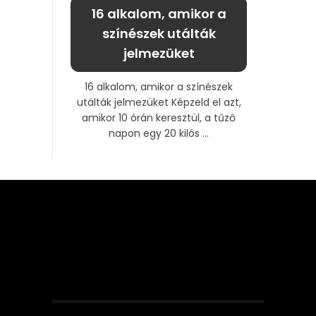
16 alkalom, amikor a
színészek utálták
jelmezüket
16 alkalom, amikor a színészek
utálták jelmezüket Képzeld el azt,
amikor 10 órán keresztül, a tűző
napon egy 20 kilós ...