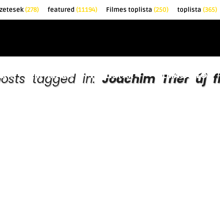
zetesek
(278)
featured
(11194)
Filmes toplista
(250)
toplista
(365)
EK
KRITIKÁK
TOPLISTÁK
FILMAJÁNLÓ
posts tagged in:
Joachim Trier új f