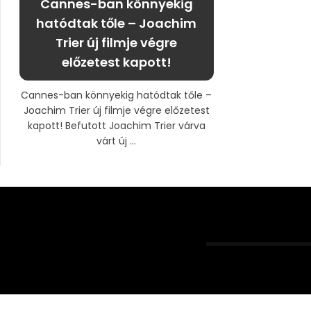
Cannes-ban könnyekig
hatódtak tőle – Joachim
Trier új filmje végre
előzetest kapott!
Cannes-ban könnyekig hatódtak tőle –
Joachim Trier új filmje végre előzetest
kapott! Befutott Joachim Trier várva
várt új ...