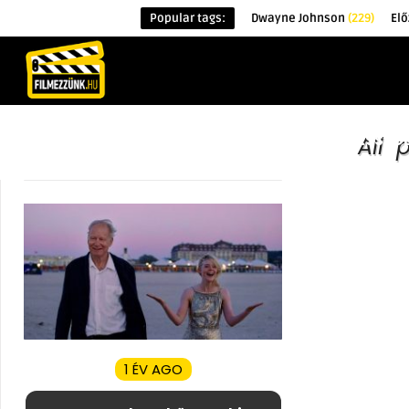
Popular tags:
Dwayne Johnson
(229)
Elő
KEZDŐOLDAL
HÍREK
ÉRDEKESSÉG
All 
1 ÉV AGO