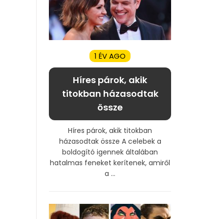
1 ÉV AGO
Híres párok, akik
titokban házasodtak
össze
Híres párok, akik titokban
házasodtak össze A celebek a
boldogító igennek általában
hatalmas feneket kerítenek, amiről
a ...