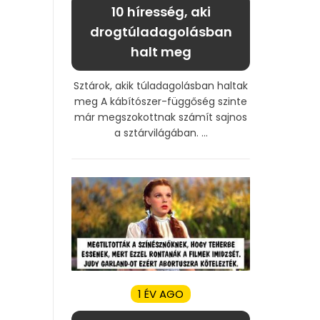
10 híresség, aki
drogtúladagolásban
halt meg
Sztárok, akik túladagolásban haltak
meg A kábítószer-függőség szinte
már megszokottnak számít sajnos
a sztárvilágában. ...
1 ÉV AGO