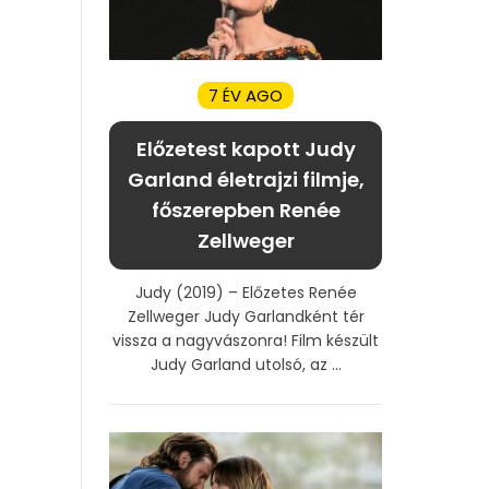
7 ÉV AGO
Előzetest kapott Judy
Garland életrajzi filmje,
főszerepben Renée
Zellweger
Judy (2019) – Előzetes Renée
Zellweger Judy Garlandként tér
vissza a nagyvászonra! Film készült
Judy Garland utolsó, az ...