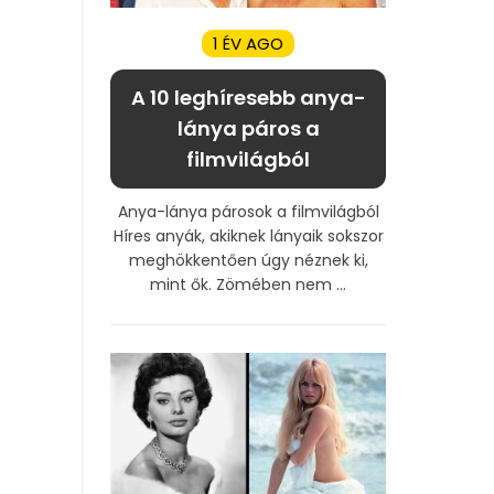
1 ÉV AGO
A 10 leghíresebb anya-
lánya páros a
filmvilágból
Anya-lánya párosok a filmvilágból
Híres anyák, akiknek lányaik sokszor
meghökkentően úgy néznek ki,
mint ők. Zömében nem ...