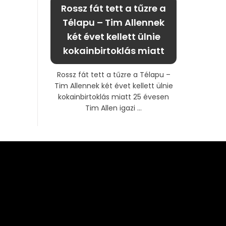
Rossz fát tett a tűzre a
Télapu – Tim Allennek
két évet kellett ülnie
kokainbirtoklás miatt
Rossz fát tett a tűzre a Télapu –
Tim Allennek két évet kellett ülnie
kokainbirtoklás miatt 25 évesen
Tim Allen igazi ...