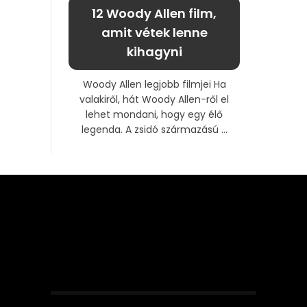
12 Woody Allen film,
amit vétek lenne
kihagyni
Woody Allen legjobb filmjei Ha
valakiről, hát Woody Allen-ről el
lehet mondani, hogy egy élő
legenda. A zsidó származású ...