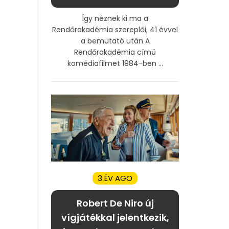
Így néznek ki ma a
Rendőrakadémia szereplői, 41 évvel
a bemutató után A
Rendőrakadémia című
komédiafilmet 1984-ben ...
3 ÉV AGO
Robert De Niro új
vígjátékkal jelentkezik,