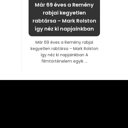
Már 69 éves a Remény
rabjai kegyetlen
rabtársa – Mark Rolston
így néz ki napjainkban
Már 69 éves a Remény rabjai
kegyetlen rabtársa – Mark Rolston
így néz ki napjainkban A
filmtörténelem egyik ...