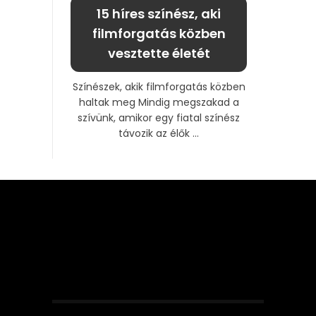
15 híres színész, aki
filmforgatás közben
vesztette életét
Színészek, akik filmforgatás közben
haltak meg Mindig megszakad a
szívünk, amikor egy fiatal színész
távozik az élők ...