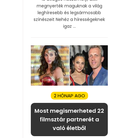
megnyerték maguknak a világ
leghíresebb és legsármosabb
színészeit Nehéz a hírességeknek
igaz ...
2 HÓNAP AGO
Most megismerheted 22
filmsztár partnerét a
való életből