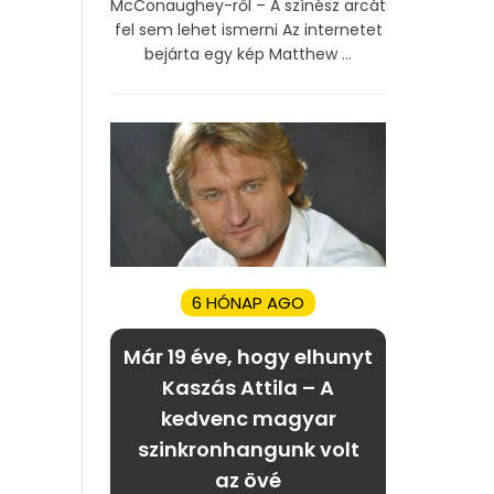
McConaughey-ről – A színész arcát
fel sem lehet ismerni Az internetet
bejárta egy kép Matthew ...
6 HÓNAP AGO
Már 19 éve, hogy elhunyt
Kaszás Attila – A
kedvenc magyar
szinkronhangunk volt
az övé