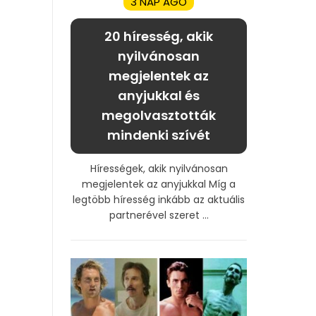
3 NAP AGO
20 híresség, akik
nyilvánosan
megjelentek az
anyjukkal és
megolvasztották
mindenki szívét
Hírességek, akik nyilvánosan
megjelentek az anyjukkal Míg a
legtöbb híresség inkább az aktuális
partnerével szeret ...