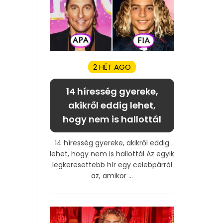
2 HÉT AGO
14 híresség gyereke,
akikről eddig lehet,
hogy nem is hallottál
14 híresség gyereke, akikről eddig
lehet, hogy nem is hallottál Az egyik
legkeresettebb hír egy celebpárról
az, amikor ...