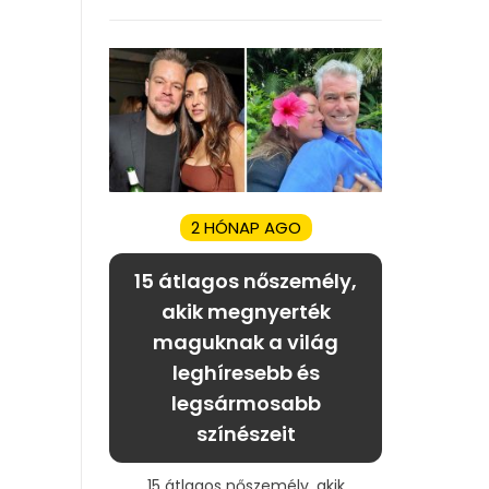
2 HÓNAP AGO
15 átlagos nőszemély,
akik megnyerték
maguknak a világ
leghíresebb és
legsármosabb
színészeit
15 átlagos nőszemély, akik