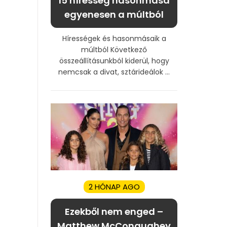
15 híresség hasonmása
egyenesen a múltból
Hírességek és hasonmásaik a
múltból Következő
összeállításunkból kiderül, hogy
nemcsak a divat, sztárideálok ...
2 HÓNAP AGO
Ezekből nem enged –
Matthew McConaughey