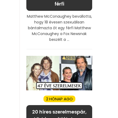
férfi
Matthew McConaughey bevallotta,
hogy 18 évesen szexuálisan
bántalmazta őt egy férfi Matthew
McConaughey a Fox Newsnak
beszélt a ...
2 HÓNAP AGO
20 híres szerelmespár,