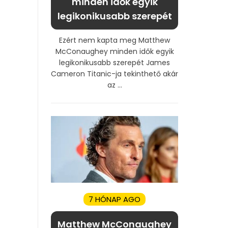
minden idők egyik
legikonikusabb szerepét
Ezért nem kapta meg Matthew
McConaughey minden idők egyik
legikonikusabb szerepét James
Cameron Titanic-ja tekinthető akár
az ...
7 HÓNAP AGO
Matthew McConaughey