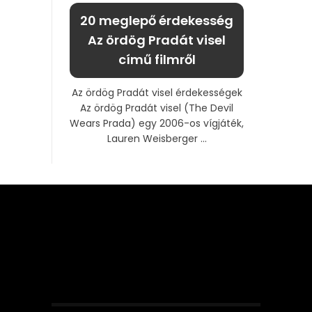
20 meglepő érdekesség
Az ördög Pradát visel
című filmről
Az ördög Pradát visel érdekességek
Az ördög Pradát visel (The Devil
Wears Prada) egy 2006-os vígjáték,
Lauren Weisberger ...