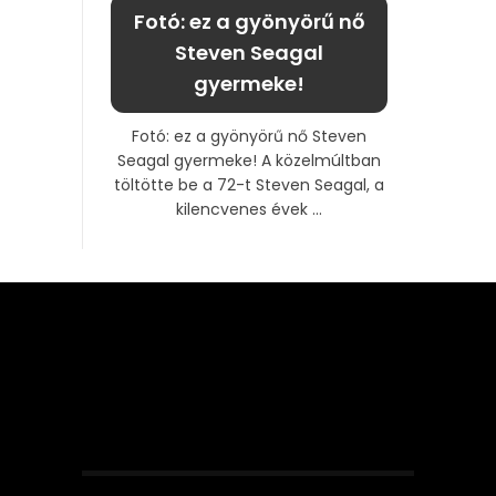
Fotó: ez a gyönyörű nő
Steven Seagal
gyermeke!
Fotó: ez a gyönyörű nő Steven
Seagal gyermeke! A közelmúltban
töltötte be a 72-t Steven Seagal, a
kilencvenes évek ...