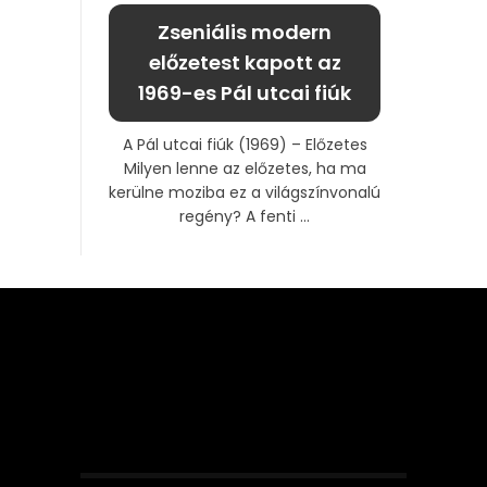
Zseniális modern
előzetest kapott az
1969-es Pál utcai fiúk
A Pál utcai fiúk (1969) – Előzetes
Milyen lenne az előzetes, ha ma
kerülne moziba ez a világszínvonalú
regény? A fenti ...