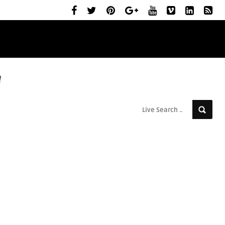
ELŐZETESEK
MOZIBEMUTATÓK
RÓLUNK
d