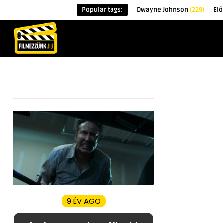
Popular tags:
Dwayne Johnson
(229)
Elő
KEZDŐOLDAL
HÍREK
ÉRDEKESSÉG
9 ÉV AGO