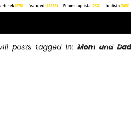
zetesek
(278)
featured
(11185)
Filmes toplista
(250)
toplista
(365)
EK
KRITIKÁK
TOPLISTÁK
FILMAJÁNLÓ
All posts tagged in:
Mom and Da