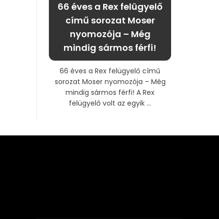
66 éves a Rex felügyelő
című sorozat Moser
nyomozója – Még
mindig sármos férfi!
66 éves a Rex felügyelő című
sorozat Moser nyomozója – Még
mindig sármos férfi! A Rex
felügyelő volt az egyik ...