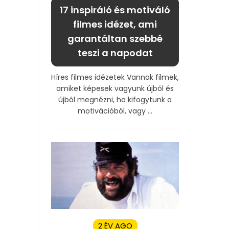
17 inspiráló és motiváló
filmes idézet, ami
garantáltan szebbé
teszi a napodat
Híres filmes idézetek Vannak filmek,
amiket képesek vagyunk újból és
újból megnézni, ha kifogytunk a
motivációból, vagy ...
2 ÉV AGO