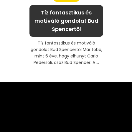
Tíz fantasztikus és
motiváló gondolat Bud
Spencertől
Tíz fantasztikus és motiváló
gondolat Bud Spencertől Már több,
mint 6 éve, hogy elhunyt Carlo
Pedersoli, azaz Bud Spencer. A ...