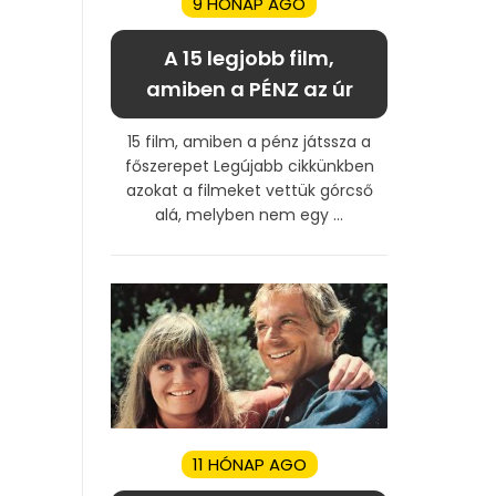
9 HÓNAP AGO
A 15 legjobb film,
amiben a PÉNZ az úr
15 film, amiben a pénz játssza a
főszerepet Legújabb cikkünkben
azokat a filmeket vettük górcső
alá, melyben nem egy ...
11 HÓNAP AGO