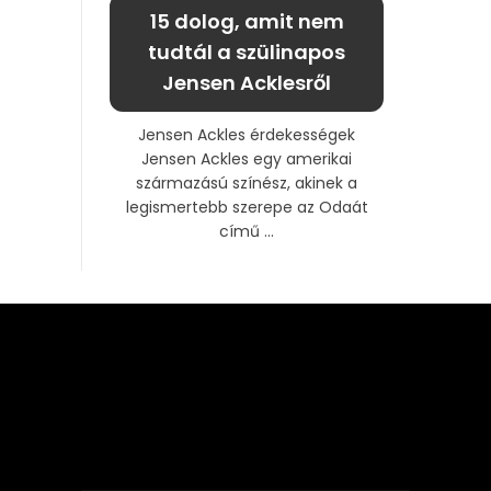
15 dolog, amit nem
tudtál a szülinapos
Jensen Acklesről
Jensen Ackles érdekességek
Jensen Ackles egy amerikai
származású színész, akinek a
legismertebb szerepe az Odaát
című ...