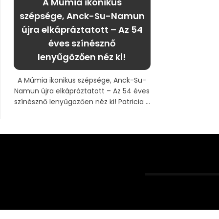
A Múmia ikonikus
szépsége, Anck-Su-Namun
újra elkápráztatott – Az 54
éves színésznő
lenyűgözően néz ki!
A Múmia ikonikus szépsége, Anck-Su-
Namun újra elkápráztatott – Az 54 éves
színésznő lenyűgözően néz ki! Patricia ...