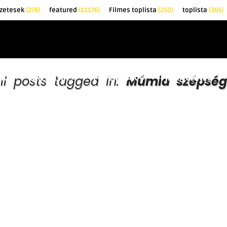
őzetesek
(278)
featured
(11176)
Filmes toplista
(250)
toplista
(365)
EK
KRITIKÁK
TOPLISTÁK
FILMAJÁNLÓ
ll posts tagged in:
Múmia szépség