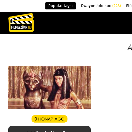
Popular tags:
Dwayne Johnson
(228)
El
KEZDŐOLDAL
HÍREK
ÉRDEKESSÉG
A
9 HÓNAP AGO