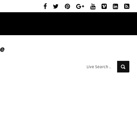
ELŐZETESEK
MOZIBEMUTATÓK
RÓLUNK
e