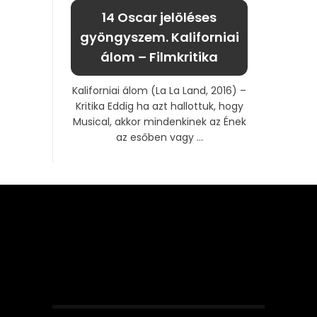
14 Oscar jelöléses
gyöngyszem. Kaliforniai
álom – Filmkritika
Kaliforniai álom (La La Land, 2016) –
Kritika Eddig ha azt hallottuk, hogy
Musical, akkor mindenkinek az Ének
az esőben vagy ...