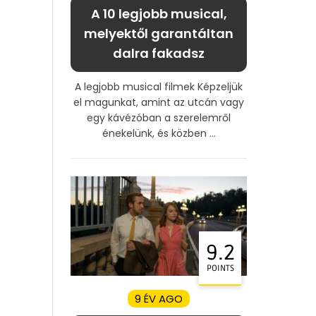
A 10 legjobb musical,
melyektől garantáltan
dalra fakadsz
A legjobb musical filmek Képzeljük
el magunkat, amint az utcán vagy
egy kávézóban a szerelemről
énekelünk, és közben ...
9.2
POINTS
9 ÉV AGO